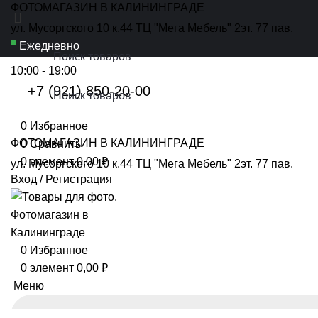
ФОТОМАГАЗИН В КАЛИНИНГРАДЕ
ул. Мусоргского 10 к.44 ТЦ "Мега Мебель" 2эт. 77 пав.
Ежедневно
10:00 - 19:00
+7 (921) 850-20-00
0
Избранное
ФОТОМАГАЗИН В КАЛИНИНГРАДЕ
0
Сравнить
0
элемент
0,00
₽
ул. Мусоргского 10 к.44 ТЦ "Мега Мебель" 2эт. 77 пав.
Вход / Регистрация
0
Избранное
0
элемент
0,00
₽
Меню