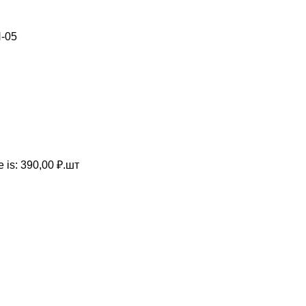
H-05
e is: 390,00 ₽.
шт