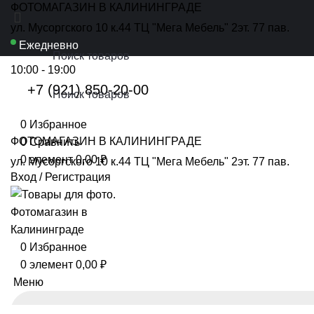
ФОТОМАГАЗИН В КАЛИНИНГРАДЕ
ул. Мусоргского 10 к.44 ТЦ "Мега Мебель" 2эт. 77 пав.
Ежедневно
10:00 - 19:00
+7 (921) 850-20-00
0
Избранное
ФОТОМАГАЗИН В КАЛИНИНГРАДЕ
0
Сравнить
0
элемент
0,00
₽
ул. Мусоргского 10 к.44 ТЦ "Мега Мебель" 2эт. 77 пав.
Вход / Регистрация
0
Избранное
0
элемент
0,00
₽
Меню