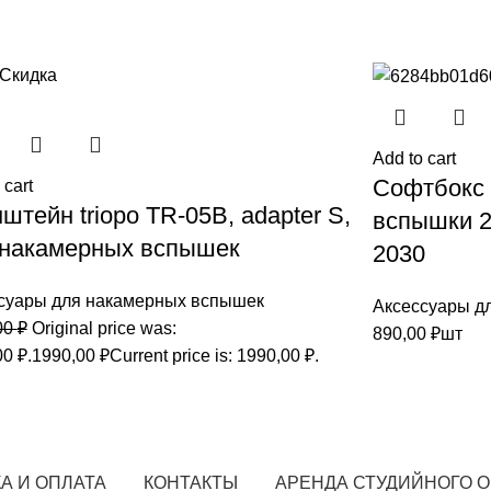
 Скидка
Add to cart
Софтбокс 
 cart
штейн triopo TR-05B, adapter S,
вспышки 2
 накамерных вспышек
2030
суары для накамерных вспышек
Аксессуары д
00
₽
Original price was:
890,00
₽
шт
0 ₽.
1990,00
₽
Current price is: 1990,00 ₽.
А И ОПЛАТА
КОНТАКТЫ
АРЕНДА СТУДИЙНОГО 