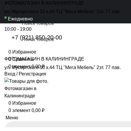
ФОТОМАГАЗИН В КАЛИНИНГРАДЕ
ул. Мусоргского 10 к.44 ТЦ "Мега Мебель" 2эт. 77 пав.
Ежедневно
10:00 - 19:00
+7 (921) 850-20-00
0
Избранное
ФОТОМАГАЗИН В КАЛИНИНГРАДЕ
0
Сравнить
0
элемент
0,00
₽
ул. Мусоргского 10 к.44 ТЦ "Мега Мебель" 2эт. 77 пав.
Вход / Регистрация
0
Избранное
0
элемент
0,00
₽
Меню