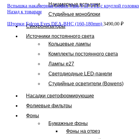
Накамерные вспышки
Вспышка накамерная Godox Ving V1F TTL с круглой головкой
Назад к товарам
Студийные моноблоки
Шторки Falcon Eyes DEA-BHC (160-180mm)
3490,00
₽
Синхронизаторы
Источники постоянного света
Кольцевые лампы
Комплекты постоянного света
Лампы e27
Светодиодные LED-панели
Студийные осветители (Bowens)
Насадки светоформирующие
Фолиевые фильтры
Фоны
Бумажные фоны
Фоны на отрез
Нажмите, чтобы увеличить