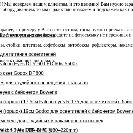
!!! Мы доверяем нашим клиентам, и это взаимно! Вам нужно зар
 оборудованием, то мы с радостью поможем и подскажем как поль
ранее, к примеру у Вас съемка утром, тогда нужно приехать за 
ние. А потом вы спокойно поедите на фотосъемку не переживая и 
Система установки фона
пы, стойки, штативы, софтбоксы, октобоксы, рефлекторы, накам
для питания осветителей
овать помощь с доставкой.
Falcon Eyes DTR-60 LED 60w 5500k
о свет Godox DP800
es для студийного освещения, стальная
 eyes с байонетом Bowens
 (горшок) 17,5см Falcon eyes R-175 для осветителей с бай
 (горшок) 19см Godox для осветителей с байонетом Bowen
омплект для студийных и накамерных вспышек
 Eyes DEA-BHC (180–220mm)”
Falcon Eyes DEA-BHC (180–220mm)