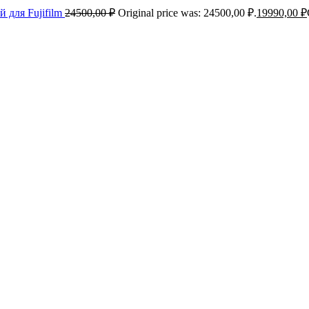
 для Fujifilm
24500,00
₽
Original price was: 24500,00 ₽.
19990,00
₽