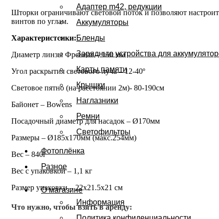
Адаптер m42, редукции
Шторки ограничивают световой поток и позволяют настроить
винтов по углам.
Аккумуляторы
Характеристсики:
Бленды
Зарядные устройства для аккумулято
Диаметр линзы Френеля – 150 мм
Карты памяти
Угол раскрытия светового луча – 12-40º
Крышки
Световое пятно (на расстоянии 2м)- 80-190см
Наглазники
Байонет – Bowens
Ремни
Посадочный диаметр для насадок – Ø170мм
Светофильтры
Размеры – Ø185х170мм (макс.254мм)
Фотоплёнка
Вес – 840г
Разное
Вес с упаковкой – 1,1 кг
Размер упаковки – 22х21.5х21 см
О магазине
Информация
Что нужно, чтобы взять в аренду:
Политика конфиденциальности