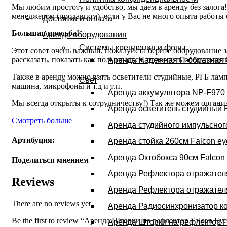
Мы любим простоту и удобство, мы даем в аренду без залога
менеджером (продавцом), если у Вас не много опыта работы с
Доставка и оплата
Большая просьба!
Аренда оборудования
Системы крепления и фоны
Этот совет очень важный, пожалуйста берите оборудование за
рассказать, показать как пользоваться, проверить оборудова
Аренда Надежная П-образная 
Также в аренду можно взять осветители студийные, РГБ лам
Свет
машина, микрофоны и т.д и т.п.
Аренда аккумулятора NP-F970 
Мы всегда открыты к сотрудничеству!) Так же можем организ
Аренда осветитель студийный 
Смотреть больше
Аренда студийного импульсног
Артибуция:
Аренда стойка 260см Falcon ey
Аренда Октобокса 90см Falcon
Поделиться мнением
Аренда Рефлектора отражателя
Reviews
Аренда Рефлектора отражателя
There are no reviews yet.
Аренда Радиосинхронизатор к
Be the first to review “Аренда Шторки на рефлектор Falcon
Аренда Шторки на рефлектор 