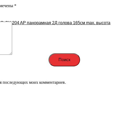
омечены
*
D CX 204 AP панорамная 2Д голова 165см max. высота
Поиск
 для последующих моих комментариев.