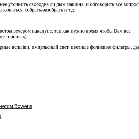
анее уточнить свободна ли дым машина, и обговорить все вопрос
зоваться, собрать-разобрать и т.д.
светом вечером накануне, так как нужно время чтобы Вам все
не торопясь)
ерные вспыiки, импульсный свет, цветные фолиевые фильтры, д
онетом Bowens
s