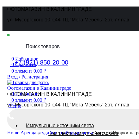
ФОТОМАГАЗИН В КАЛИНИНГРАДЕ
ул. Мусоргского 10 к.44 ТЦ "Мега Мебель" 2эт. 77 пав.
Ежедневно
10:00 - 19:00
0
Избранное
+7 (921) 850-20-00
0
Сравнить
0
элемент
0,00
₽
Вход / Регистрация
0
Избранное
ФОТОМАГАЗИН В КАЛИНИНГРАДЕ
0
элемент
0,00
₽
ул. Мусоргского 10 к.44 ТЦ "Мега Мебель" 2эт. 77 пав.
Меню
Импульсные источники света
Home
Аренда студийного оборудования
Аренда Шторки на р
Комплекты импульсного света