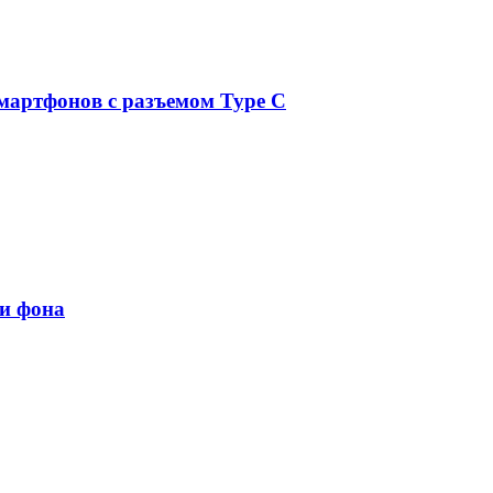
мартфонов с разъемом Type C
и фона