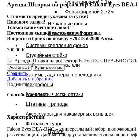
Фоны шириной 2.1м
Аренда Шторки на рефлектор Falcon Eyes DEA
Фоны шириной 2.72м
Стоимость аренды указана за сутки!
Никакого залога!
Нетканные фоны
Только ваше честное слово!
Постоянная скидка уже со второй аренды.
Пластиковые фоны
Вопросы и бронь по номеру +79218502000 Азим.
Системы крепления фонов
300,00
₽
Студийные стойки
Аренда Шторки на рефлектор Falcon Eyes DEA-BHC (180–
Лайт диски, отражатели
Add to cart
Купить сейчас
Сравнить
Зажимы, адаптеры, переходники
Добавить в избранное
Поделиться:
Микрофоны
Комплекты чистки оптики
Способы оплаты:
Штативы, триподы
Аксессуары для накамерных вспышек
Характеристики:
Фотоаксессуары
Falcon Eyes DEA-BHC – универсальный набор, включающий 
Пульты
рассеивающий. Данный набор устанавливается на любой рефл