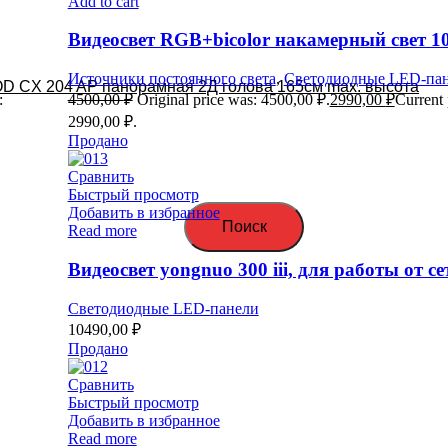
Add to cart
Видеосвет RGB+bicolor накамерный свет 1
Источники постоянного света
,
Светодиодные LED-па
D CX 204 AP панорамная 2Д голова 165см max. высота
:
4500,00
₽
Original price was: 4500,00 ₽.
2990,00
₽
Current 
2990,00 ₽.
Продано
Сравнить
Быстрый просмотр
Добавить в избранное
Поиск
Read more
Видеосвет yongnuo 300 iii, для работы от с
Светодиодные LED-панели
10490,00
₽
Продано
Сравнить
Быстрый просмотр
Добавить в избранное
Read more