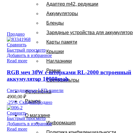
Адаптер m42, редукции
Аккумуляторы
Бленды
Зарядные устройства для аккумулято
Продано
Карты памяти
Сравнить
Быстрый просмотр
Крышки
Добавить в избранное
Read more
Наглазники
Ремни
RGB меч 30W с шторками RL-2000 встроенный
аккумулятор 10000mah
Светофильтры
Светодиодные LED-панели
Фотоплёнка
4900,00
₽
Разное
-25%; Скидка
Продано
Сравнить
О магазине
Быстрый просмотр
Информация
Добавить в избранное
Read more
Политика конфиденциальности