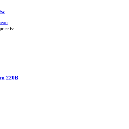
0w
нели
price is:
ети 220В