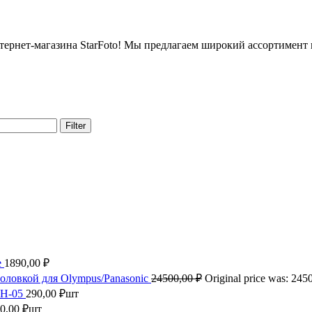
нтернет-магазина StarFoto! Мы предлагаем широкий ассортимент
Filter
е
1890,00
₽
оловкой для Olympus/Panasonic
24500,00
₽
Original price was: 245
LH-05
290,00
₽
шт
0,00
₽
шт