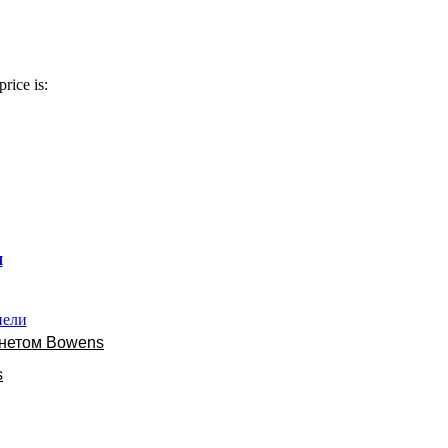
price is:
я
нели
онетом Bowens
s