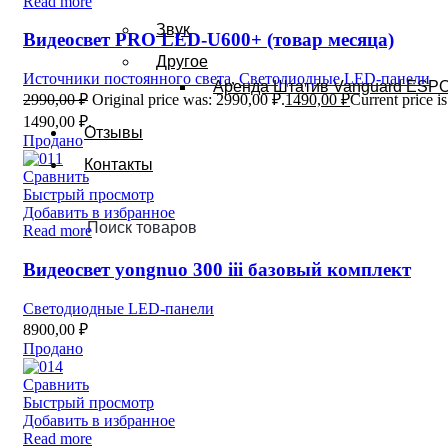
Read more
Звук
Видеосвет PRO LED-U600+ (товар месяца)
Другое
Источники постоянного света
,
Светодиодные LED-панели
Аренда Штатив Vanguard ESPO
2990,00
₽
Original price was: 2990,00 ₽.
1490,00
₽
Current price is
1490,00 ₽.
Отзывы
Продано
Контакты
Сравнить
Быстрый просмотр
Добавить в избранное
Read more
Видеосвет yongnuo 300 iii базовый комплект
Светодиодные LED-панели
8900,00
₽
Продано
Сравнить
Быстрый просмотр
Добавить в избранное
Read more