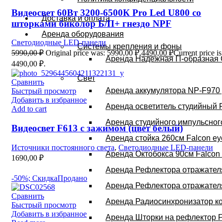
Видеосвет 60Вт 3200-6500К Pro Led U800 со
Доставка и оплата
шторками биколор Б/П+ гнездо NPF
Аренда оборудования
Светодиодные LED-панели
Системы крепления и фоны
5990,00
₽
Original price was: 5990,00 ₽.
4490,00
₽
Current price is
Аренда Надежная П-образная 
4490,00 ₽.
Свет
Сравнить
Аренда аккумулятора NP-F970 
Быстрый просмотр
Добавить в избранное
Аренда осветитель студийный 
Add to cart
Аренда студийного импульсног
Видеосвет F613 с зажимом (цвет белый)
Аренда стойка 260см Falcon ey
Источники постоянного света
,
Светодиодные LED-панели
Аренда Октобокса 90см Falcon
1690,00
₽
Аренда Рефлектора отражателя
-50%; Скидка
Продано
Аренда Рефлектора отражателя
Сравнить
Аренда Радиосинхронизатор к
Быстрый просмотр
Добавить в избранное
Аренда Шторки на рефлектор 