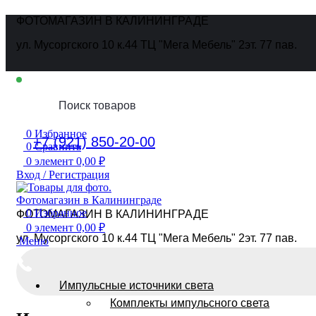
ФОТОМАГАЗИН В КАЛИНИНГРАДЕ
ул. Мусоргского 10 к.44 ТЦ "Мега Мебель" 2эт. 77 пав.
Ежедневно
10:00 - 19:00
0
Избранное
+7 (921) 850-20-00
0
Сравнить
0
элемент
0,00
₽
Вход / Регистрация
0
Избранное
ФОТОМАГАЗИН В КАЛИНИНГРАДЕ
0
элемент
0,00
₽
ул. Мусоргского 10 к.44 ТЦ "Мега Мебель" 2эт. 77 пав.
Меню
Импульсные источники света
Комплекты импульсного света