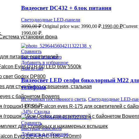
Видеосвет DC432 + блок питания
Светодиодные LED-панели
3990,00
₽
Original price was: 3990,00 ₽.
1990,00
₽
Current 
:
1990,00 ₽.
Система установки фона
Сравнить
для питания осветителей
Быстрый просмотр
Добавить в избранное
Falcon Eyes DTR-60 LED 60w 5500k
Add to cart
о свет Godox DP800
Видеосвет LED селфи биколорный М22 дл
телефона
es для студийного освещения, стальная
 eyes с байонетом Bowens
Источники постоянного света
,
Светодиодные LED-па
1490,00
₽
 (горшок) 17,5см Falcon eyes R-175 для осветителей с бай
-34%; Скидка
 (горшок) 19см Godox для осветителей с байонетом Bowen
Сравнить
омплект для студийных и накамерных вспышек
Быстрый просмотр
Добавить в избранное
Falcon Eyes DEA-BHC (180–220mm)