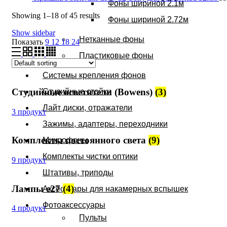
Фоны шириной 2.1м
Showing 1–18 of 45 results
Фоны шириной 2.72м
Show sidebar
Нетканные фоны
Показать
9
12
18
24
Пластиковые фоны
Системы крепления фонов
Студийные осветители (Bowens)
(3)
Студийные стойки
Лайт диски, отражатели
3 продукт
Зажимы, адаптеры, переходники
Комплекты постоянного света
(9)
Микрофоны
Комплекты чистки оптики
9 продукт
Штативы, триподы
Лампы e27
(4)
Аксессуары для накамерных вспышек
Фотоаксессуары
4 продукт
Пульты