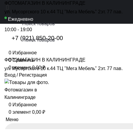
ФОТОМАГАЗИН В КАЛИНИНГРАДЕ
ул. Мусоргского 10 к.44 ТЦ "Мега Мебель" 2эт. 77 пав.
Ежедневно
10:00 - 19:00
+7 (921) 850-20-00
0
Избранное
ФОТОМАГАЗИН В КАЛИНИНГРАДЕ
0
Сравнить
0
элемент
0,00
₽
ул. Мусоргского 10 к.44 ТЦ "Мега Мебель" 2эт. 77 пав.
Вход / Регистрация
0
Избранное
0
элемент
0,00
₽
Меню