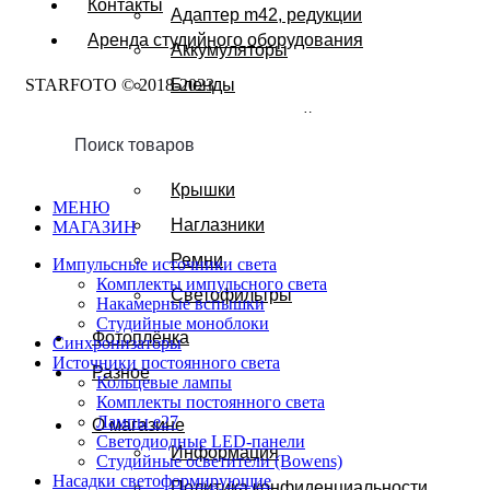
Контакты
Адаптер m42, редукции
Аренда студийного оборудования
Аккумуляторы
STARFOTO © 2018-2023
Бленды
Зарядные устройства для аккумулято
Карты памяти
Крышки
МЕНЮ
Наглазники
МАГАЗИН
Ремни
Импульсные источники света
Комплекты импульсного света
Светофильтры
Накамерные вспышки
Студийные моноблоки
Фотоплёнка
Синхронизаторы
Источники постоянного света
Разное
Кольцевые лампы
Комплекты постоянного света
Лампы e27
О магазине
Светодиодные LED-панели
Информация
Студийные осветители (Bowens)
Насадки светоформирующие
Политика конфиденциальности