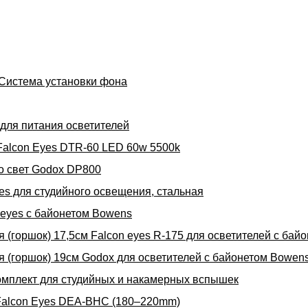
Система установки фона
для питания осветителей
Falcon Eyes DTR-60 LED 60w 5500k
о свет Godox DP800
es для студийного освещения, стальная
 eyes с байонетом Bowens
 (горшок) 17,5см Falcon eyes R-175 для осветителей с бай
 (горшок) 19см Godox для осветителей с байонетом Bowen
омплект для студийных и накамерных вспышек
Falcon Eyes DEA-BHC (180–220mm)