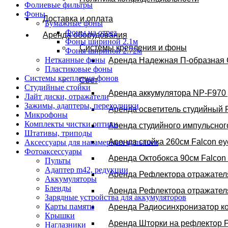
Фолиевые фильтры
Фоны
Доставка и оплата
Бумажные фоны
Фоны на отрез
Аренда оборудования
Фоны шириной 2.1м
Системы крепления и фоны
Фоны шириной 2.72м
Нетканные фоны
Аренда Надежная П-образная 
Пластиковые фоны
Системы крепления фонов
Свет
Студийные стойки
Аренда аккумулятора NP-F970 
Лайт диски, отражатели
Зажимы, адаптеры, переходники
Аренда осветитель студийный 
Микрофоны
Комплекты чистки оптики
Аренда студийного импульсног
Штативы, триподы
Аренда стойка 260см Falcon ey
Аксессуары для накамерных вспышек
Фотоаксессуары
Аренда Октобокса 90см Falcon
Пульты
Адаптер m42, редукции
Аренда Рефлектора отражателя
Аккумуляторы
Бленды
Аренда Рефлектора отражателя
Зарядные устройства для аккумуляторов
Карты памяти
Аренда Радиосинхронизатор к
Крышки
Аренда Шторки на рефлектор 
Наглазники