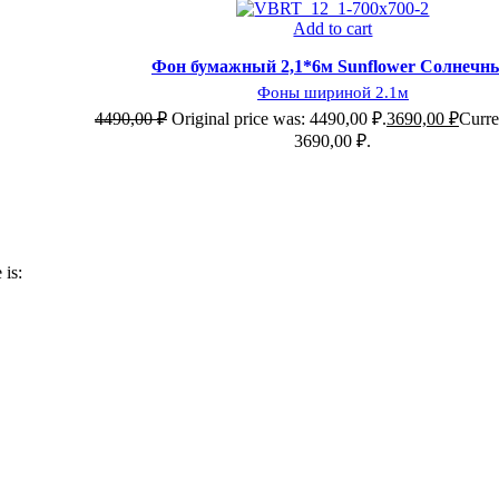
ь
Ср
-18%; СКИДКА
Add to cart
бранное
Добавит
Фон бумажный 2,1*6м Sunflower Солнечн
Фоны шириной 2.1м
4490,00
₽
Original price was: 4490,00 ₽.
3690,00
₽
Curren
3690,00 ₽.
ь
бранное
 is: