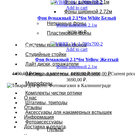
Фоны шириной 2.1м
Сравнит
Add to cart
Фоны шириной 2.72м
Добавить в из
Фон бумажный 2,1*6м White Белый
Нетканные фоны
Фоны шириной 2.1м
3690,00
₽
Пластиковые фоны
Системы крепления фонов
Сравнит
-18%; СКИДКА
Add to cart
Студийные стойки
Добавить в из
Фон бумажный 2,1*6м Yellow Желтый
Лайт диски, отражатели
Фоны шириной 2.1м
4490,00
₽
Original price was: 4490,00 ₽.
3690,00
₽
Current price
Зажимы, адаптеры, переходники
3690,00 ₽.
Микрофоны
Комплекты чистки оптики
О нас
Штативы, триподы
Отзывы
Аксессуары для накамерных вспышек
Информация
Фотоаксессуары
Доставка и оплата
Пульты