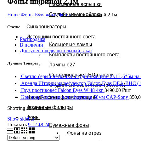
Фоны шириной 2.1м
Накамерные вспышки
Студийные моноблоки
Home
Фоны
Бумажные фоны
Фоны шириной 2.1м
Синхронизаторы
Статус
Источники постоянного света
Распродажа
Кольцевые лампы
В наличии
Доступен предварительный заказ
Комплекты постоянного света
Лучшие Товары
Лампы e27
Светодиодные LED-панели
Светло-серый нетканый студийный фон 2в1 1,6*5м на
Аренда Шторки на рефлектор Falcon Eyes DEA-BHC 
Студийные осветители (Bowens)
Груз противовес Falcon Eyes W-48 4кг
3490,00
₽
шт
Крышка Fotokvant для объектива 58мм CAP-Sony
350,
Насадки светоформирующие
Фолиевые фильтры
Showing all 3 results
Фоны
Show sidebar
Показать
9
12
18
24
Бумажные фоны
Фоны на отрез