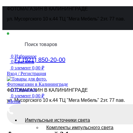
ФОТОМАГАЗИН В КАЛИНИНГРАДЕ
ул. Мусоргского 10 к.44 ТЦ "Мега Мебель" 2эт. 77 пав.
Ежедневно
10:00 - 19:00
0
Избранное
+7 (921) 850-20-00
0
Сравнить
0
элемент
0,00
₽
Вход / Регистрация
0
Избранное
ФОТОМАГАЗИН В КАЛИНИНГРАДЕ
0
элемент
0,00
₽
ул. Мусоргского 10 к.44 ТЦ "Мега Мебель" 2эт. 77 пав.
Меню
Импульсные источники света
Комплекты импульсного света