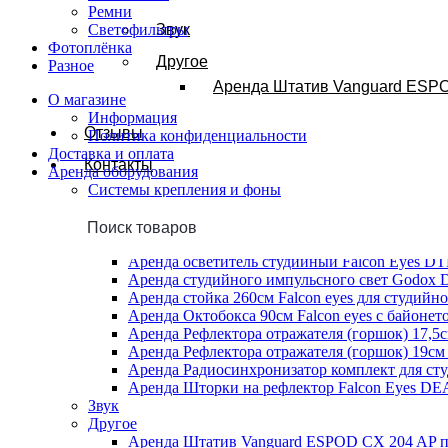
Ремни
Светофильтры
Звук
Фотоплёнка
Другое
Разное
Аренда Штатив Vanguard ESPO
О магазине
Информация
Отзывы
Политика конфиденциальности
Доставка и оплата
Контакты
Аренда оборудования
Системы крепления и фоны
Аренда Надежная П-образная Система устано
Свет
Аренда аккумулятора NP-F970 для питания ос
Аренда осветитель студийный Falcon Eyes D
Аренда студийного импульсного свет Godox 
Аренда стойка 260см Falcon eyes для студийно
Аренда Октобокса 90см Falcon eyes с байоне
Аренда Рефлектора отражателя (горшок) 17,5с
Аренда Рефлектора отражателя (горшок) 19см
Аренда Радиосинхронизатор комплект для с
Аренда Шторки на рефлектор Falcon Eyes D
Звук
Другое
Аренда Штатив Vanguard ESPOD CX 204 AP па