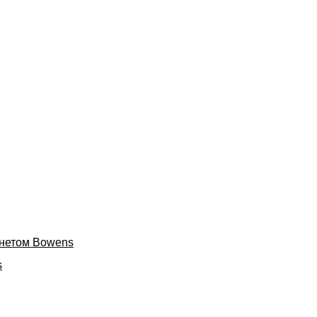
онетом Bowens
s