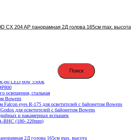
D CX 204 AP панорамная 2Д голова 165см max. высота
вки фона
Поиск
ветителей
TR-60 LED 60w 5500k
DP800
го освещения, стальная
том Bowens
м Falcon eyes R-175 для осветителей с байонетом Bowens
 Godox для осветителей с байонетом Bowens
тудийных и накамерных вспышек
EA-BHC (180–220mm)
норамная 2Д голова 165см max. высота