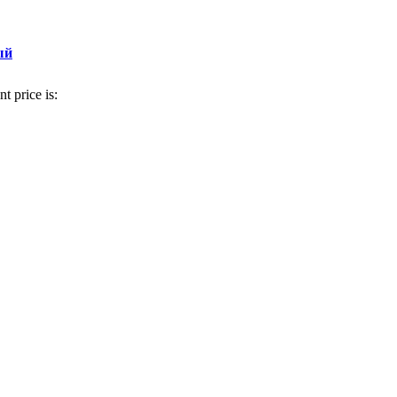
авнить
ь в избранное
ый
t price is: