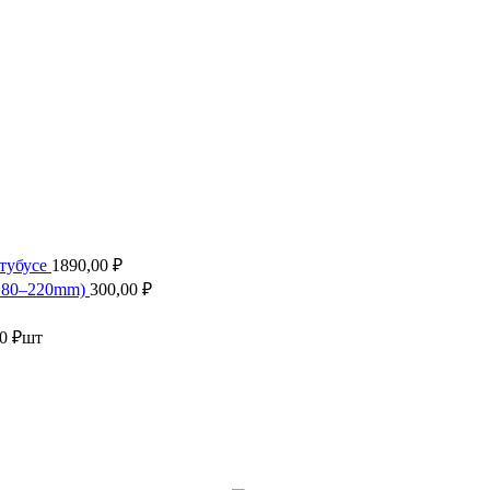
 тубусе
1890,00
₽
(180–220mm)
300,00
₽
00
₽
шт