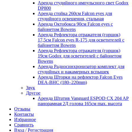
Аренда студийного импульсного свет Godox
DP800
Аренда стойка 260см Falcon eyes для
студийного освещения, стальная
Аренда Октобокса 90см Falcon eyes с
байонетом Bowens
Аренда Рефлектора отражателя (горшок)
17,5см Falcon eyes R-175 для осветителей с
байонетом Bowens
Аренда Рефлектора отражателя (горшок)
19см Godox для осветителей с байонетом
Bowens
Аренда Радиосинхронизатор комплект для
студийных и накамерных вспышек
Аренда Шторки на рефлектор Falcon Eyes
DEA-BHC (180–220mm)
Звук
Другое
Аренда Штатив Vanguard ESPOD CX 204 AP
панорамная 2Д голова 165см max. высота
Отзывы
Контакты
Избранное
Сравнить
Вход / Регистрация