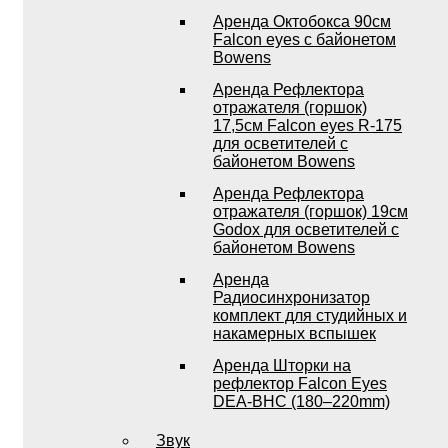
Аренда Октобокса 90см
Falcon eyes с байонетом
Bowens
Аренда Рефлектора
отражателя (горшок)
17,5см Falcon eyes R-175
для осветителей с
байонетом Bowens
Аренда Рефлектора
отражателя (горшок) 19см
Godox для осветителей с
байонетом Bowens
Аренда
Радиосинхронизатор
комплект для студийных и
накамерных вспышек
Аренда Шторки на
рефлектор Falcon Eyes
DEA-BHC (180–220mm)
Звук