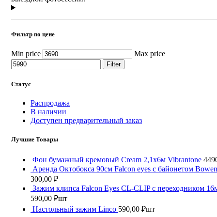
Фильтр по цене
Min price
Max price
Filter
Статус
Распродажа
В наличии
Доступен предварительный заказ
Лучшие Товары
Фон бумажный кремовый Cream 2,1x6м Vibrantone
449
Аренда Октобокса 90см Falcon eyes с байонетом Bowen
300,00
₽
Зажим клипса Falcon Eyes CL-CLIP c переходником 16
590,00
₽
шт
Настольный зажим Linco
590,00
₽
шт