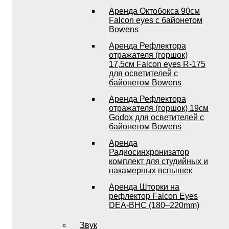
Аренда Октобокса 90см
Falcon eyes с байонетом
Bowens
Аренда Рефлектора
отражателя (горшок)
17,5см Falcon eyes R-175
для осветителей с
байонетом Bowens
Аренда Рефлектора
отражателя (горшок) 19см
Godox для осветителей с
байонетом Bowens
Аренда
Радиосинхронизатор
комплект для студийных и
накамерных вспышек
Аренда Шторки на
рефлектор Falcon Eyes
DEA-BHC (180–220mm)
Звук