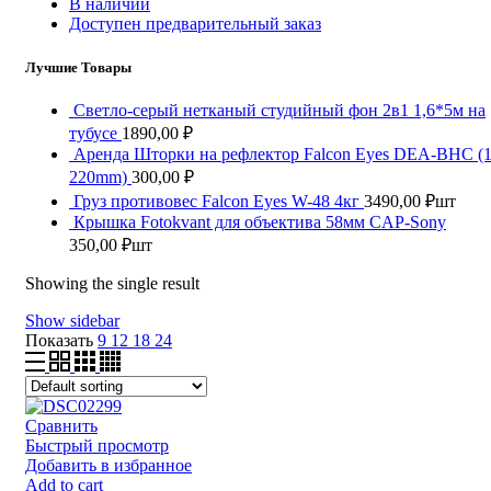
В наличии
Доступен предварительный заказ
Лучшие Товары
Светло-серый нетканый студийный фон 2в1 1,6*5м на
тубусе
1890,00
₽
Аренда Шторки на рефлектор Falcon Eyes DEA-BHC (
220mm)
300,00
₽
Груз противовес Falcon Eyes W-48 4кг
3490,00
₽
шт
Крышка Fotokvant для объектива 58мм CAP-Sony
350,00
₽
шт
Showing the single result
Show sidebar
Показать
9
12
18
24
Сравнить
Быстрый просмотр
Добавить в избранное
Add to cart