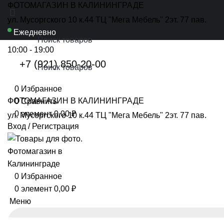
ФОТОМАГАЗИН В КАЛИНИНГРАДЕ
ул. Мусоргского 10 к.44 ТЦ "Мега Мебель" 2эт. 77 пав.
Ежедневно
10:00 - 19:00
+7 (921) 850-20-00
0
Избранное
ФОТОМАГАЗИН В КАЛИНИНГРАДЕ
0
Сравнить
0
элемент
0,00
₽
ул. Мусоргского 10 к.44 ТЦ "Мега Мебель" 2эт. 77 пав.
Вход / Регистрация
0
Избранное
0
элемент
0,00
₽
Меню