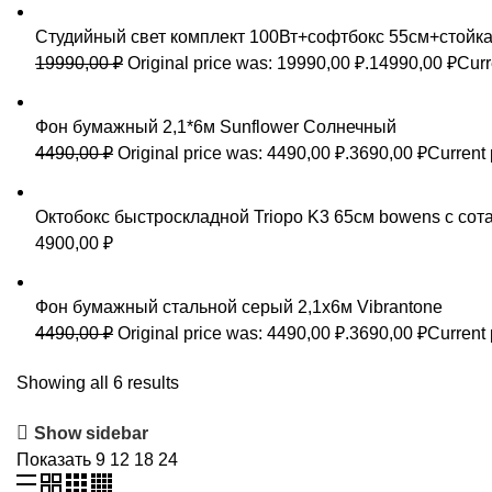
Студийный свет комплект 100Вт+софтбокс 55см+стойка
19990,00
₽
Original price was: 19990,00 ₽.
14990,00
₽
Curr
Фон бумажный 2,1*6м Sunflower Солнечный
4490,00
₽
Original price was: 4490,00 ₽.
3690,00
₽
Current 
Октобокс быстроскладной Triopo K3 65см bowens с сот
4900,00
₽
Фон бумажный стальной серый 2,1x6м Vibrantone
4490,00
₽
Original price was: 4490,00 ₽.
3690,00
₽
Current 
Showing all 6 results
Show sidebar
Показать
9
12
18
24