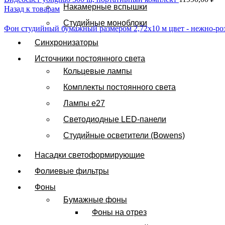
Накамерные вспышки
Назад к товарам
Студийные моноблоки
Фон студийный бумажный размером 2,72х10 м цвет - нежно-р
Синхронизаторы
Продано
Источники постоянного света
Кольцевые лампы
Комплекты постоянного света
Лампы e27
Светодиодные LED-панели
Студийные осветители (Bowens)
Насадки светоформирующие
Фолиевые фильтры
Нажмите, чтобы увеличить
Фоны
Бумажные фоны
Фоны на отрез