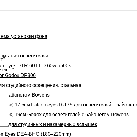
тема установки фона
 питания осветителей
кт”
con Eyes DTR-60 LED 60w 5500k
ечены
*
вет Godox DP800
для студийного освещения, стальная
s с байонетом Bowens
ршок) 17,5см Falcon eyes R-175 для осветителей с байоне
ршок) 19см Godox для осветителей с байонетом Bowens
ект для студийных и накамерных вспышек
con Eyes DEA-BHC (180–220mm)