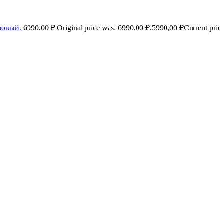
озовый.
6990,00
₽
Original price was: 6990,00 ₽.
5990,00
₽
Current pri