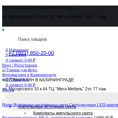
ФОТОМАГАЗИН В КАЛИНИНГРАДЕ
ул. Мусоргского 10 к.44 ТЦ "Мега Мебель" 2эт. 77 пав.
Ежедневно
10:00 - 19:00
0
Избранное
+7 (921) 850-20-00
0
Сравнить
0
элемент
0,00
₽
Вход / Регистрация
0
Избранное
ФОТОМАГАЗИН В КАЛИНИНГРАДЕ
0
элемент
0,00
₽
ул. Мусоргского 10 к.44 ТЦ "Мега Мебель" 2эт. 77 пав.
Меню
Home
Источники постоянного света
Светодиодные LED-пане
Импульсные источники света
Комплекты импульсного света
Видеосвет yongnuo 300 iii, портативный комплект
11990,00
₽