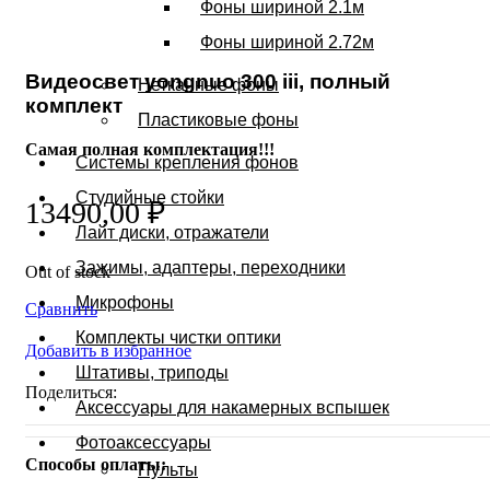
Фоны шириной 2.1м
Фоны шириной 2.72м
Видеосвет yongnuo 300 iii, полный
Нетканные фоны
комплект
Пластиковые фоны
Самая полная комплектация!!!
Системы крепления фонов
Студийные стойки
13490,00
₽
Лайт диски, отражатели
Зажимы, адаптеры, переходники
Out of stock
Микрофоны
Сравнить
Комплекты чистки оптики
Добавить в избранное
Штативы, триподы
Поделиться:
Аксессуары для накамерных вспышек
Фотоаксессуары
Способы оплаты:
Пульты