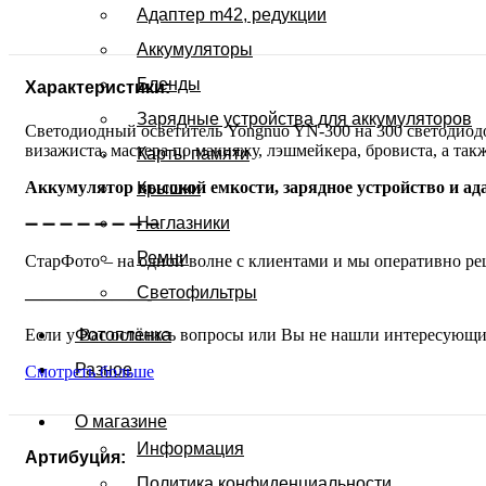
Адаптер m42, редукции
Аккумуляторы
Бленды
Характеристики:
Зарядные устройства для аккумуляторов
Светодиодный осветитель Yongnuo YN-300 на 300 светодиод
визажиста, мастера по макияжу, лэшмейкера, бровиста, а так
Карты памяти
Аккумулятор высокой емкости, зарядное устройство и ада
Крышки
Наглазники
➖ ➖ ➖ ➖ ➖ ➖ ➖ ➖
Ремни
СтарФото – на одной волне с клиентами и мы оперативно ре
Светофильтры
———————-
Если у Вас остались вопросы или Вы не нашли интересующи
Фотоплёнка
Разное
Смотреть больше
О магазине
Информация
Артибуция:
Политика конфиденциальности