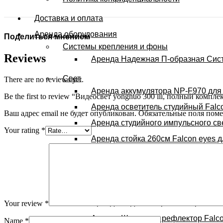
Доставка и оплата
Аренда оборудования
Поделиться мнением
Системы крепления и фоны
Reviews
Аренда Надежная П-образная Сис
Свет
There are no reviews yet.
Аренда аккумулятора NP-F970 для
Be the first to review “Видеосвет yongnuo 300 iii, полный компле
Аренда осветитель студийный Fal
Ваш адрес email не будет опубликован.
Обязательные поля пом
Аренда студийного импульсного с
Your rating
*
Аренда стойка 260см Falcon eyes 
Аренда Октобокса 90см Falcon eye
Аренда Рефлектора отражателя (го
Аренда Рефлектора отражателя (го
Аренда Радиосинхронизатор компл
Your review
*
Аренда Шторки на рефлектор Fal
Name
*