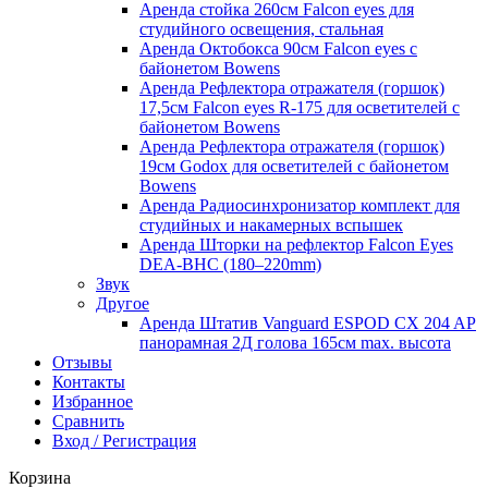
Аренда стойка 260см Falcon eyes для
студийного освещения, стальная
Аренда Октобокса 90см Falcon eyes с
байонетом Bowens
Аренда Рефлектора отражателя (горшок)
17,5см Falcon eyes R-175 для осветителей с
байонетом Bowens
Аренда Рефлектора отражателя (горшок)
19см Godox для осветителей с байонетом
Bowens
Аренда Радиосинхронизатор комплект для
студийных и накамерных вспышек
Аренда Шторки на рефлектор Falcon Eyes
DEA-BHC (180–220mm)
Звук
Другое
Аренда Штатив Vanguard ESPOD CX 204 AP
панорамная 2Д голова 165см max. высота
Отзывы
Контакты
Избранное
Сравнить
Вход / Регистрация
Корзина