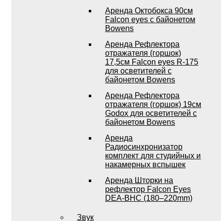
Аренда Октобокса 90см
Falcon eyes с байонетом
Bowens
Аренда Рефлектора
отражателя (горшок)
17,5см Falcon eyes R-175
для осветителей с
байонетом Bowens
Аренда Рефлектора
отражателя (горшок) 19см
Godox для осветителей с
байонетом Bowens
Аренда
Радиосинхронизатор
комплект для студийных и
накамерных вспышек
Аренда Шторки на
рефлектор Falcon Eyes
DEA-BHC (180–220mm)
Звук