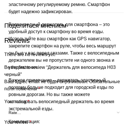
эластичному регулируемому ремню. Смартфон
будет надежно зафиксирован.
Поделиться мнением
Велосипедный держатель для смартфона – это
удобный доступ к смартфону во время езды.
Используйте ваш смартфон как GPS навигатор,
Reviews
закрепите смартфон на руле, чтобы весь маршрут
он был у вас перед глазами. Также с велосипедным
There are no reviews yet.
держателем вы не пропустите ни одного звонка и
Be the first to review “Держатель для велосипеда H03
уведомления.
черный”
Важное примечание – держатель эластичный,
Ваш адрес email не будет опубликован.
Обязательные
поэтому больше подходит для городской езды по
поля помечены
*
ровным дорогам. Но вы также можете
Your rating
использовать велосипедный держатель во время
*
экстремальной езды.
Комплектация:
Your review
*