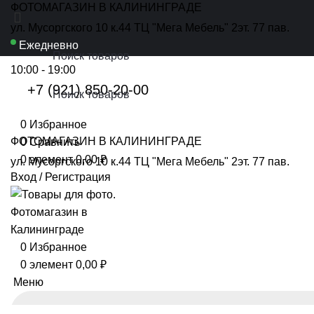
ФОТОМАГАЗИН В КАЛИНИНГРАДЕ
ул. Мусоргского 10 к.44 ТЦ "Мега Мебель" 2эт. 77 пав.
Ежедневно
10:00 - 19:00
+7 (921) 850-20-00
0
Избранное
ФОТОМАГАЗИН В КАЛИНИНГРАДЕ
0
Сравнить
0
элемент
0,00
₽
ул. Мусоргского 10 к.44 ТЦ "Мега Мебель" 2эт. 77 пав.
Вход / Регистрация
0
Избранное
0
элемент
0,00
₽
Меню