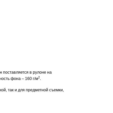
 поставляется в рулоне на
2
ость фона – 160 г/м
.
ой, так и для предметной съемки,