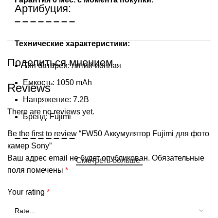
Артибуция:
➖ ➖ ➖ ➖ ➖ ➖ ➖ ➖
Технические характеристики:
Поделиться мнением
Тип батареи: литий-ионная
Емкость: 1050 mAh
Reviews
Напряжение: 7.2В
There are no reviews yet.
Бренд: Fujimi
Be the first to review “FW50 Аккумулятор Fujimi для фото
➖ ➖ ➖ ➖ ➖ ➖ ➖ ➖
камер Sony”
Ваш адрес email не будет опубликован.
Обязательные
Смотреть больше
поля помечены
*
Your rating
*