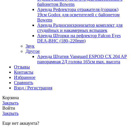
байонетом Bowens
Аренда Рефлектора отражателя (горшок)
19см Godox для осветителей с байонетом
Bowens
Аренда Радиосинхронизатор комплект для
студийных и накамерных вспышек
Аренда Шторки на рефлектор Falcon Eyes
DEA-BHC (180–220mm)
Звук
Другое
Аренда Штатив Vanguard ESPOD CX 204 AP
панорамная 2Д голова 165см max. высота
Отзывы
Контакты
Избранное
Сравнить
Вход / Регистрация
Корзина
Закрыть
Войти
Закрыть
Еще нет аккаунта?