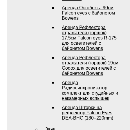
Аренда Октобокса 90см
Falcon eyes с байонетом
Bowens
Аренда Рефлектора
отражателя (горшок)
17,5см Falcon eyes R-175
для осветителей с
байонетом Bowens
Аренда Рефлектора
отражателя (горшок) 19см
Godox для осветителей с
байонетом Bowens
Аренда
Радиосинхронизатор
комплект для студийных и
накамерных вспышек
Аренда Шторки на
рефлектор Falcon Eyes
DEA-BHC (180–220mm)
Звук