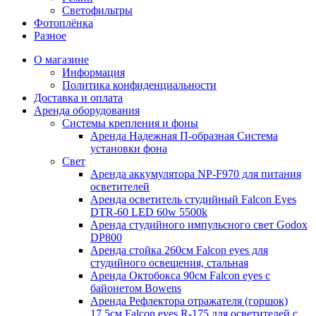
Светофильтры
Фотоплёнка
Разное
О магазине
Информация
Политика конфиденциальности
Доставка и оплата
Аренда оборудования
Системы крепления и фоны
Аренда Надежная П-образная Система
установки фона
Свет
Аренда аккумулятора NP-F970 для питания
осветителей
Аренда осветитель студийный Falcon Eyes
DTR-60 LED 60w 5500k
Аренда студийного импульсного свет Godox
DP800
Аренда стойка 260см Falcon eyes для
студийного освещения, стальная
Аренда Октобокса 90см Falcon eyes с
байонетом Bowens
Аренда Рефлектора отражателя (горшок)
17,5см Falcon eyes R-175 для осветителей с