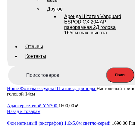
Другое
Аренда Штатив Vanguard
ESPOD CX 204 AP
панорамная 2Д голова
165см max. высота
Отзывы
Контакты
Поиск
Home
Фотоаксессуары
Штативы, триподы
Настольный трипо
головой 14см
Адаптер сетевой YN300
1600,00
₽
Назад к товарам
Фон нетканый (экстрафон) 1,6х5,0м светло-серый
1690,00
₽
ш