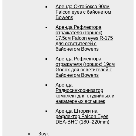
Аренда Октобокса 90см
Falcon eyes с байонетом
Bowens
Аренда Рефлектора
отражателя (горшок)
17,5см Falcon eyes R-175
для осветителей с
байонетом Bowens
Аренда Рефлектора
отражателя (горшок) 19см
Godox для осветителей с
байонетом Bowens
Аренда
Радиосинхронизатор
комплект для студийных и
накамерных вспышек
Аренда Шторки на
рефлектор Falcon Eyes
DEA-BHC (180–220mm)
Звук