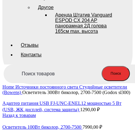
Другое
Аренда Штатив Vanguard
ESPOD CX 204 AP
панорамная 2Д голова
165см max. высота
Отзывы
Контакты
Поиск
Home
Источники постоянного света
Студийные осветители
(Bowens)
Осветитель 300Вт биколор, 2700-7500 (Godox sl300)
Адаптер питания USB FJ-UNC-ENEL12 мощностью 5 Вт
(USB, ЖК дисплей, система защиты)
1290,00
₽
Назад к товарам
Осветитель 100Вт биколор, 2700-7500
7990,00
₽