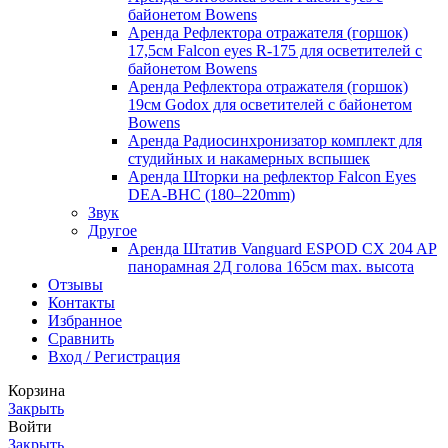
байонетом Bowens
Аренда Рефлектора отражателя (горшок)
17,5см Falcon eyes R-175 для осветителей с
байонетом Bowens
Аренда Рефлектора отражателя (горшок)
19см Godox для осветителей с байонетом
Bowens
Аренда Радиосинхронизатор комплект для
студийных и накамерных вспышек
Аренда Шторки на рефлектор Falcon Eyes
DEA-BHC (180–220mm)
Звук
Другое
Аренда Штатив Vanguard ESPOD CX 204 AP
панорамная 2Д голова 165см max. высота
Отзывы
Контакты
Избранное
Сравнить
Вход / Регистрация
Корзина
Закрыть
Войти
Закрыть