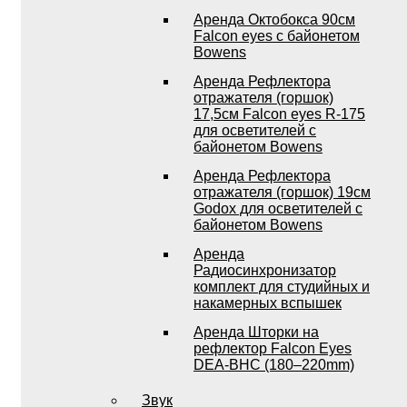
Аренда Октобокса 90см
Falcon eyes с байонетом
Bowens
Аренда Рефлектора
отражателя (горшок)
17,5см Falcon eyes R-175
для осветителей с
байонетом Bowens
Аренда Рефлектора
отражателя (горшок) 19см
Godox для осветителей с
байонетом Bowens
Аренда
Радиосинхронизатор
комплект для студийных и
накамерных вспышек
Аренда Шторки на
рефлектор Falcon Eyes
DEA-BHC (180–220mm)
Звук