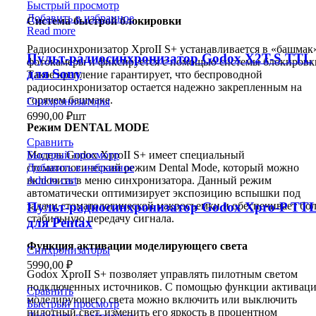
Быстрый просмотр
Добавить в избранное
Система быстрой блокировки
Read more
Радиосинхронизатор XproII S+ устанавливается в «башмак
Пульт-радиосинхронизатор Godox X2T-S TTL
фотокамеры и фиксируется с помощью системы блокировк
для Sony
Такое крепление гарантирует, что беспроводной
радиосинхронизатор остается надежно закрепленным на
горячем башмаке.
Синхронизаторы
6990,00
₽
шт
Режим DENTAL MODE
Сравнить
Быстрый просмотр
Модель Godox XproII S+ имеет специальный
Добавить в избранное
стоматологический режим Dental Mode, который можно
Add to cart
включить в меню синхронизатора. Данный режим
автоматически оптимизирует экспозицию вспышки под
задачи стоматологической макросъемки и обеспечивает бо
Пульт-радиосинхронизатор Godox Xpro-P TT
стабильную передачу сигнала.
для Pentax
Функция активации моделирующего света
Синхронизаторы
5990,00
₽
Godox XproII S+ позволяет управлять пилотным светом
подключенных источников. С помощью функции активац
Сравнить
моделирующего света можно включить или выключить
Быстрый просмотр
пилотный свет, изменить его яркость в процентном