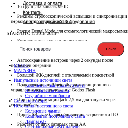
Доставка и оплата
• 16 групп, 32 канала, 99 ID
Контакты
• Режимы стробоскопической вспышки и синхронизации
первой и второй шторке S1/S2
Аренда студийного оборудования
• Режим Dental Mode для стоматологической макросъемк
STARFOTO © 2018-2023
• Компенсация экспозиции вспышки
Поиск
• Управление пилотным светом
• Автосохранение настроек через 2 секунды после
МЕНЮ
последней операции
МАГАЗИН
• Большой ЖК-дисплей с отключаемой подсветкой
Импульсные источники света
• Подключение по Bluetooth для дистанционного
Комплекты импульсного света
управления через приложение Godox Flash
Накамерные вспышки
Студийные моноблоки
• Порт синхронизации jack 2,5 мм для запуска через
Синхронизаторы
синхрокабель
Источники постоянного света
Кольцевые лампы
• Порт USB Type-C для обновления встроенного ПО
Комплекты постоянного света
Лампы e27
• Работает от двух батареек типа АА
Светодиодные LED-панели