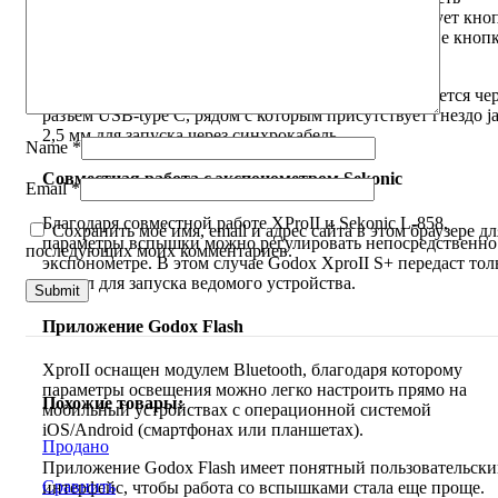
настройки. На панели управления также присутствует кно
«Тест/Спуск затвора» для тестового запуска и другие кноп
управления.
Обновление прошивки синхронизатора осуществляется чер
разъем USB-type С, рядом с которым присутствует гнездо j
2,5 мм для запуска через синхрокабель.
Name
*
Совместная работа с экспонометром Sekonic
Email
*
Благодаря совместной работе XProII и Sekonic L-858,
Сохранить моё имя, email и адрес сайта в этом браузере дл
параметры вспышки можно регулировать непосредственно
последующих моих комментариев.
экспонометре. В этом случае Godox XproII S+ передаст тол
сигнал для запуска ведомого устройства.
Приложение Godox Flash
XproII оснащен модулем Bluetooth, благодаря которому
параметры освещения можно легко настроить прямо на
Похожие товары:
мобильный устройствах c операционной системой
iOS/Android (смартфонах или планшетах).
Продано
Приложение Godox Flash имеет понятный пользовательск
Сравнить
интерфейс, чтобы работа со вспышками стала еще проще.