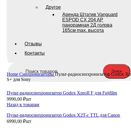
Другое
Аренда Штатив Vanguard
ESPOD CX 204 AP
панорамная 2Д голова
165см max. высота
Отзывы
Контакты
Поиск
Home
Синхронизаторы
Пульт-радиосинхронизатор Godox Xp
S+ для Sony
Пульт-радиосинхронизатор Godox XproII F для Fujifilm
9990,00
₽
шт
Назад к товарам
Пульт-радиосинхронизатор Godox X2T-c TTL для Canon
6990,00
₽
шт
Продано