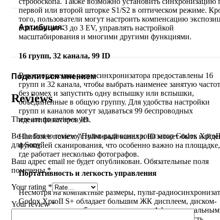
стробоскопа. Также возможно установить синхронизацию 
первой или второй шторке S1/S2 в оптическом режиме. Кр
того, пользователи могут настроить компенсацию экспози
Артибуция:
вспышки от -3 до 3 EV, управлять настройкой
масштабирования и многими другими функциями.
16 групп, 32 канала, 99 ID
В распоряжении радиосинхронизатора предоставлены 16
Поделиться мнением
групп и 32 канала, чтобы выбрать наименее занятую часто
без помех и запустить одну вспышку или вспышки,
Reviews
объединенные в общую группу. Для удобства настройки
групп и каналов могут задаваться 99 беспроводных
There are no reviews yet.
идентификаторов ID.
Be the first to review “Пульт-радиосинхронизатор Godox XproI
Наиболее помехоустойчивый канал и ID может быть найде
для Sony”
функцией сканирования, что особенно важно на площадке,
где работает несколько фотографов.
Ваш адрес email не будет опубликован.
Обязательные поля
помечены
*
Портативность и легкость управления
Your rating
*
Несмотря на компактные размеры, пульт-радиосинхрониза
Godox XproII S+ обладает большим ЖК дисплеем, диском-
Your review
*
мультиселектором, 5 кнопками групп и 4 функциональны
кнопками, которые обеспечивают быстроту и легкость