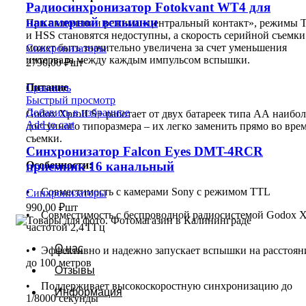
Радиосинхронизатор Fotokvant WT4 для
накамерной вспышки
При включении режима «центральный контакт», режимы 
и HSS становятся недоступны, а скорость серийной съемки
может быть значительно увеличена за счет уменьшения
Синхронизаторы
интервала между каждым импульсом вспышки.
2790,00
₽
шт
Питание
Сравнить
Быстрый просмотр
Добавить в избранное
Godox XproII S+ работает от двух батареек типа АА наибол
Add to cart
доступного типоразмера – их легко заменить прямо во вре
съемки.
Синхронизатор Falcon Eyes DMT-4RCR
приемник 16 канальный
Особенности:
• Совместимость с камерами Sony с режимом TTL
Синхронизаторы
990,00
₽
шт
• Совместимость с беспроводной радиосистемой Godox X
частотой 2,4 ГГц
О нас
• Эффективно и надежно запускает вспышки на расстоян
до 100 метров
Отзывы
• Поддерживает высокоскоростную синхронизацию до
Информация
1/8000 секунды