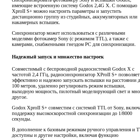
имеющие встроенную систему Godox 2,4G X. С помощью
XproII S+ можно настроить параметры и запустить
дистанционно группу из студийных, аккумуляторных или
накамерных вспышек.
Синхронизатор может использоваться с различными
моделями фотокамер Sony (с режимом TTL), а также с
камерами, снабженными гнездом PC для синхронизации.
Надежный запуск и множество настроек
Совместимый с беспроводной радиосистемой Godox X с
частотой 2,4 ГГц, радиосинхронизатор XProII S+ позволяет
эффективно и надежно запускать вспышки на расстоянии 
100 метров, удаленно регулировать режим вспышки,
выходную мощность, пилотный моделирующий свет и мно
другое.
Godox XproII S+ совместим с системой TTL от Sony, включ
поддержку высокоскоростной синхронизации до 1/8000
секунды.
В дополнение к базовым режимам ручного управления и 
доступны и другие настройки, включая функцию