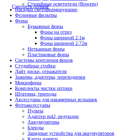
Студийные осветители (Bowens)
Смотреть больше
Насадки светоформирующие
Фолиевые фильтры
Фоны
Бумажные фоны
Фоны на отрез
Фоны шириной 2.1м
Фоны шириной 2.72м
Нетканные фоны
Пластиковые фоны
Системы крепления фонов
Студийные стойки
Лайт диски, отражатели
Зажимы, адаптеры, переходники
Микрофоны
Комплекты чистки оптики
Штативы, триподы
Аксессуары для накамерных вспышек
Фотоаксессуары
Пульты
Адаптер m42, редукции
Аккумуляторы
Бленды
Зарядные устройства для аккумуляторов
Карты памяти