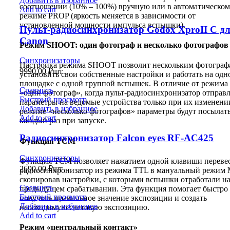
Добавить в избранное
соотношении (10% – 100%) вручную или в автоматическом
Add to cart
режиме PROP (яркость меняется в зависимости от
установленной мощности импульса вспышки).
Пульт-радиосинхронизатор Godox XproII C д
Canon
Режим SHOOT: один фотограф и несколько фотографов
Синхронизаторы
Настройка режима SHOOT позволит нескольким фотограф
9990,00
₽
шт
установить свои собственные настройки и работать на одн
площадке с одной группой вспышек. В отличие от режима
Сравнить
«один фотограф», когда пульт-радиосинхронизатор отправл
Быстрый просмотр
параметры на ведомые устройства только при их изменении
Добавить в избранное
режиме «несколько фотографов» параметры будут посылат
Add to cart
каждый раз при запуске.
Радиосинхронизатор Falcon eyes RF-AC425
Функция TCM
Синхронизаторы
Функция TCM позволяет нажатием одной клавиши переве
2690,00
₽
шт
радиосинхронизатор из режима TTL в мануальный режим 
скопировав настройки, с которыми вспышки отработали н
Сравнить
предыдущем срабатывании. Эта функция помогает быстро
Быстрый просмотр
получить правильное значение экспозиции и создать
Добавить в избранное
необходимую световую экспозицию.
Add to cart
Режим «центральный контакт»