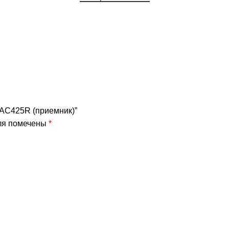
F-AC425R (приемник)”
ля помечены
*