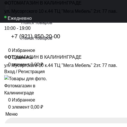
ФОТОМАГАЗИН В КАЛИНИНГРАДЕ
ул. Мусоргского 10 к.44 ТЦ "Мега Мебель" 2эт. 77 пав.
Ежедневно
10:00 - 19:00
+7 (921) 850-20-00
0
Избранное
ФОТОМАГАЗИН В КАЛИНИНГРАДЕ
0
Сравнить
0
элемент
0,00
₽
ул. Мусоргского 10 к.44 ТЦ "Мега Мебель" 2эт. 77 пав.
Вход / Регистрация
0
Избранное
0
элемент
0,00
₽
Меню