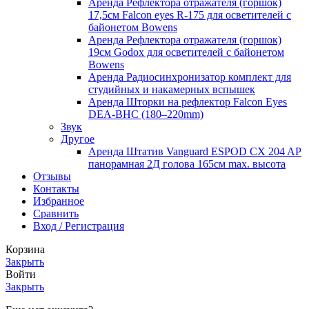
Аренда Рефлектора отражателя (горшок)
17,5см Falcon eyes R-175 для осветителей с
байонетом Bowens
Аренда Рефлектора отражателя (горшок)
19см Godox для осветителей с байонетом
Bowens
Аренда Радиосинхронизатор комплект для
студийных и накамерных вспышек
Аренда Шторки на рефлектор Falcon Eyes
DEA-BHC (180–220mm)
Звук
Другое
Аренда Штатив Vanguard ESPOD CX 204 AP
панорамная 2Д голова 165см max. высота
Отзывы
Контакты
Избранное
Сравнить
Вход / Регистрация
Корзина
Закрыть
Войти
Закрыть