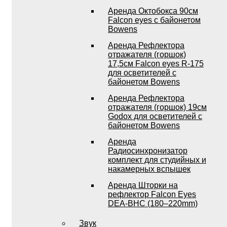
Аренда Октобокса 90см
Falcon eyes с байонетом
Bowens
Аренда Рефлектора
отражателя (горшок)
17,5см Falcon eyes R-175
для осветителей с
байонетом Bowens
Аренда Рефлектора
отражателя (горшок) 19см
Godox для осветителей с
байонетом Bowens
Аренда
Радиосинхронизатор
комплект для студийных и
накамерных вспышек
Аренда Шторки на
рефлектор Falcon Eyes
DEA-BHC (180–220mm)
Звук