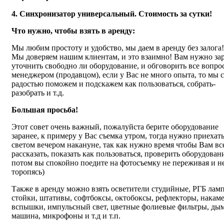
4. Синхронизатор универсальный. Стоимоcть за сутки!
Что нужно, чтобы взять в аренду:
Мы любим простоту и удобство, мы даем в аренду без залога!
Мы доверяем нашим клиентам, и это взаимно! Вам нужно за
уточнить свободно ли оборудование, и обговорить все вопро
менеджером (продавцом), если у Вас не много опыта, то мы с
радостью поможем и подскажем как пользоваться, собрать-
разобрать и т.д.
Большая просьба!
Этот совет очень важный, пожалуйста берите оборудование
заранее, к примеру у Вас съемка утром, тогда нужно приехать
светом вечером накануне, так как нужно время чтобы Вам вс
рассказать, показать как пользоваться, проверить оборудован
потом вы спокойно поедите на фотосъемку не переживая и н
торопясь)
Также в аренду можно взять осветители студийные, РГБ лам
стойки, штативы, софтбоксы, октобоксы, рефлекторы, накам
вспышки, импульсный свет, цветные фолиевые фильтры, ды
машина, микрофоны и т.д и т.п.