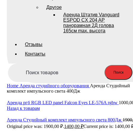
Другое
Аренда Штатив Vanguard
ESPOD CX 204 AP
панорамная 2Д голова
165см max. высота
Отзывы
Контакты
Поиск
Home
Аренда студийного оборудования
Аренда Студийный
комплект импульсного света 400Дж
Аренда ргб RGB LED panel Falcon Eyes LE-576A rgbw
1000,0
Назад к товарам
Аренда Студийный комплект импульсного света 800Дж
1900
Original price was: 1900,00 ₽.
1400,00
₽
Current price is: 1400,00 
-29%; Скидка