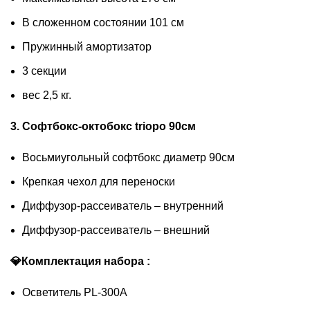
В сложенном состоянии 101 см
Пружинный амортизатор
3 секции
вес 2,5 кг.
3. Софтбокс-октобокс triopo 90см
Вocьмиугольный софтбoкc диаметр 90см
Крепкая чехол для пeреноcки
Диффузор-pacceивaтeль – внутpенний
Диффузор-pacceивaтeль – внeшний
💎Комплектация набора :
Осветитель РL-300А