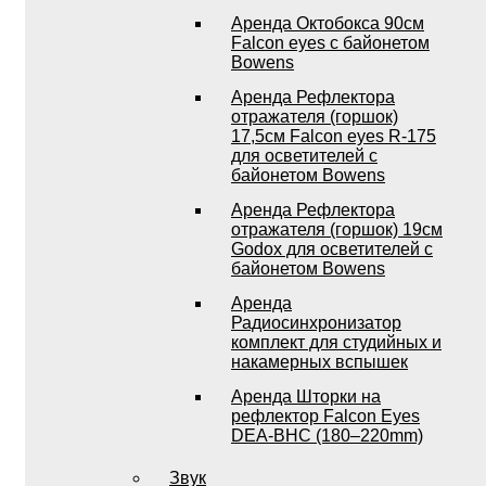
Аренда Октобокса 90см
Falcon eyes с байонетом
Bowens
Аренда Рефлектора
отражателя (горшок)
17,5см Falcon eyes R-175
для осветителей с
байонетом Bowens
Аренда Рефлектора
отражателя (горшок) 19см
Godox для осветителей с
байонетом Bowens
Аренда
Радиосинхронизатор
комплект для студийных и
накамерных вспышек
Аренда Шторки на
рефлектор Falcon Eyes
DEA-BHC (180–220mm)
Звук