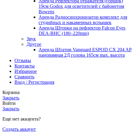
Аренда Рефлектора отражателя (горшок)
19см Godox для осветителей с байонетом
Bowens
Аренда Радиосинхронизатор комплект для
студийных и накамерных вспышек
Аренда Шторки на рефлектор Falcon Eyes
DEA-BHC (180–220mm)
Звук
Другое
Аренда Штатив Vanguard ESPOD CX 204 AP
панорамная 2Д голова 165см max. высота
Отзывы
Контакты
Избранное
Сравнить
Вход / Регистрация
Корзина
Закрыть
Войти
Закрыть
Еще нет аккаунта?
Создать аккаунт