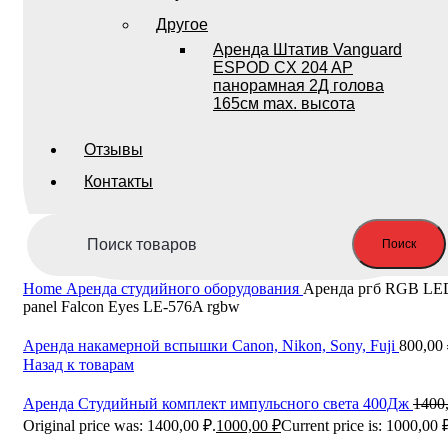
Другое
Аренда Штатив Vanguard
ESPOD CX 204 AP
панорамная 2Д голова
165см max. высота
Отзывы
Контакты
Поиск
Home
Аренда студийного оборудования
Аренда ргб RGB LE
panel Falcon Eyes LE-576A rgbw
Аренда накамерной вспышки Canon, Nikon, Sony, Fuji
800,00
Назад к товарам
Аренда Студийный комплект импульсного света 400Дж
1400
Original price was: 1400,00 ₽.
1000,00
₽
Current price is: 1000,00 