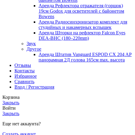
байонетом Bowens
Аренда Рефлектора отражателя (горшок)
19см Godox для осветителей с байонетом
Bowens
Аренда Радиосинхронизатор комплект для
студийных и накамерных вспышек
Аренда Шторки на рефлектор Falcon Eyes
DEA-BHC (180–220mm)
Звук
Другое
Аренда Штатив Vanguard ESPOD CX 204 AP
панорамная 2Д голова 165см max. высота
Отзывы
Контакты
Избранное
Сравнить
Вход / Регистрация
Корзина
Закрыть
Войти
Закрыть
Еще нет аккаунта?
Создать аккаунт