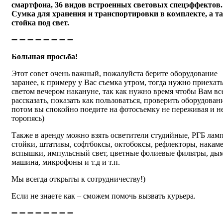
смартфона, 36 видов встроенных световых спецэффектов.
Сумка для хранения и транспортировки в комплекте, а т
стойка под свет.
➖ ➖ ➖ ➖ ➖ ➖ ➖ ➖
Большая просьба!
Этот совет очень важный, пожалуйста берите оборудование
заранее, к примеру у Вас съемка утром, тогда нужно приехать
светом вечером накануне, так как нужно время чтобы Вам вс
рассказать, показать как пользоваться, проверить оборудован
потом вы спокойно поедите на фотосъемку не переживая и н
торопясь)
Также в аренду можно взять осветители студийные, РГБ лам
стойки, штативы, софтбоксы, октобоксы, рефлекторы, накам
вспышки, импульсный свет, цветные фолиевые фильтры, ды
машина, микрофоны и т.д и т.п.
Мы всегда открыты к сотрудничеству!)
Если не знаете как – сможем помочь вызвать курьера.
➖ ➖ ➖ ➖ ➖ ➖ ➖ ➖