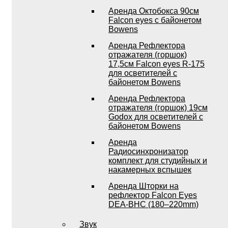
Аренда Октобокса 90см
Falcon eyes с байонетом
Bowens
Аренда Рефлектора
отражателя (горшок)
17,5см Falcon eyes R-175
для осветителей с
байонетом Bowens
Аренда Рефлектора
отражателя (горшок) 19см
Godox для осветителей с
байонетом Bowens
Аренда
Радиосинхронизатор
комплект для студийных и
накамерных вспышек
Аренда Шторки на
рефлектор Falcon Eyes
DEA-BHC (180–220mm)
Звук