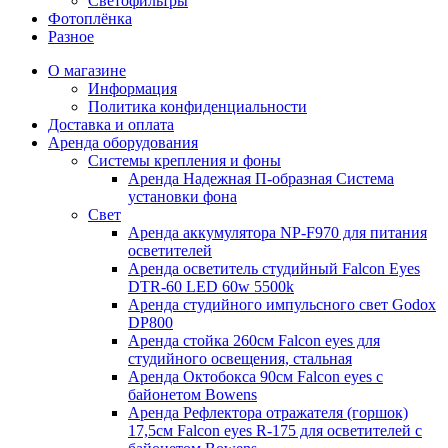
Светофильтры
Фотоплёнка
Разное
О магазине
Информация
Политика конфиденциальности
Доставка и оплата
Аренда оборудования
Системы крепления и фоны
Аренда Надежная П-образная Система
установки фона
Свет
Аренда аккумулятора NP-F970 для питания
осветителей
Аренда осветитель студийный Falcon Eyes
DTR-60 LED 60w 5500k
Аренда студийного импульсного свет Godox
DP800
Аренда стойка 260см Falcon eyes для
студийного освещения, стальная
Аренда Октобокса 90см Falcon eyes с
байонетом Bowens
Аренда Рефлектора отражателя (горшок)
17,5см Falcon eyes R-175 для осветителей с