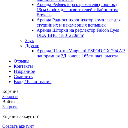
Аренда Рефлектора отражателя (горшок)
19см Godox для осветителей с байонетом
Bowens
Аренда Радиосинхронизатор комплект для
студийных и накамерных вспышек
Аренда Шторки на рефлектор Falcon Eyes
DEA-BHC (180–220mm)
Звук
Другое
Аренда Штатив Vanguard ESPOD CX 204 AP
панорамная 2Д голова 165см max. высота
Отзывы
Контакты
Избранное
Сравнить
Вход / Регистрация
Корзина
Закрыть
Войти
Закрыть
Еще нет аккаунта?
Создать аккаунт