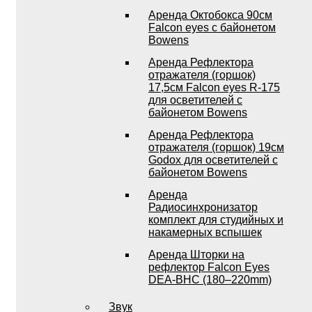
Аренда Октобокса 90см
Falcon eyes с байонетом
Bowens
Аренда Рефлектора
отражателя (горшок)
17,5см Falcon eyes R-175
для осветителей с
байонетом Bowens
Аренда Рефлектора
отражателя (горшок) 19см
Godox для осветителей с
байонетом Bowens
Аренда
Радиосинхронизатор
комплект для студийных и
накамерных вспышек
Аренда Шторки на
рефлектор Falcon Eyes
DEA-BHC (180–220mm)
Звук