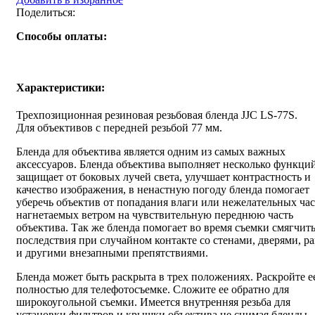
Поделиться:
Способы оплаты:
Характеристики:
Трехпозиционная резиновая резьбовая бленда JJC LS-77S.
Для объективов с передней резьбой 77 мм.
Бленда для объектива является одним из самых важных
аксессуаров. Бленда объектива выполняет несколько функций
защищает от боковых лучей света, улучшает контрастность и
качество изображения, в ненастную погоду бленда помогает
уберечь объектив от попадания влаги или нежелательных ча
нагнетаемых ветром на чувствительную переднюю часть
объектива. Так же бленда помогает во время съемки смягчит
последствия при случайном контакте со стенами, дверями, р
и другими внезапными препятствиями.
Бленда может быть раскрыта в трех положениях. Раскройте е
полностью для телефотосъемке. Сложите ее обратно для
широкоугольной съемки. Имеется внутренняя резьба для
установки фильтров и крышки объектива не снимая бленды.