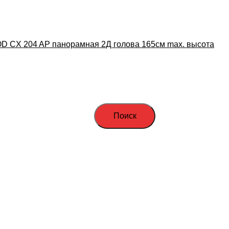
D CX 204 AP панорамная 2Д голова 165см max. высота
Поиск