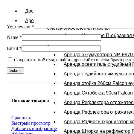
Доставка и оплата
Аренда оборудования
Your review
*
Системы крепления и фоны
Аренда Надежная П-образная 
Name
*
Свет
Email
*
Аренда аккумулятора NP-F970 
Сохранить моё имя, email и адрес сайта в этом браузере
Аренда осветитель студийный 
Аренда студийного импульсног
Аренда стойка 260см Falcon ey
Аренда Октобокса 90см Falcon
Похожие товары:
Аренда Рефлектора отражателя
Аренда Рефлектора отражателя
Сравнить
Аренда Радиосинхронизатор к
Быстрый просмотр
Добавить в избранное
Аренда Шторки на рефлектор 
Add to cart