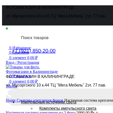
ФОТОМАГАЗИН В КАЛИНИНГРАДЕ
ул. Мусоргского 10 к.44 ТЦ "Мега Мебель" 2эт. 77 пав.
Ежедневно
10:00 - 19:00
0
Избранное
+7 (921) 850-20-00
0
Сравнить
0
элемент
0,00
₽
Вход / Регистрация
0
Избранное
ФОТОМАГАЗИН В КАЛИНИНГРАДЕ
0
элемент
0,00
₽
ул. Мусоргского 10 к.44 ТЦ "Мега Мебель" 2эт. 77 пав.
Меню
Home
Системы крепления фонов
Настенная система креплен
Импульсные источники света
Комплекты импульсного света
Настенная система крепления на 2 фона
5990,00
₽
к-т