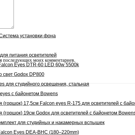
Система установки фона
для питания осветителей
 для последующих моих комментариев.
Falcon Eyes DTR-60 LED 60w 5500k
о свет Godox DP800
es для студийного освещения, стальная
 eyes с байонетом Bowens
 (горшок) 17,5см Falcon eyes R-175 для осветителей с бай
 (горшок) 19см Godox для осветителей с байонетом Bowen
омплект для студийных и накамерных вспышек
Falcon Eyes DEA-BHC (180–220mm)