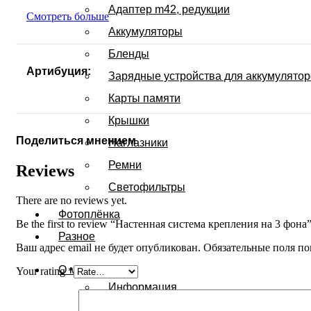
Адаптер m42, редукции
Смотреть больше
Аккумуляторы
Бленды
Артибуция:
Зарядные устройства для аккумулято
Карты памяти
Крышки
Поделиться мнением
Наглазники
Ремни
Reviews
Светофильтры
There are no reviews yet.
Фотоплёнка
Be the first to review “Настенная система крепления на 3 фона
Разное
Ваш адрес email не будет опубликован.
Обязательные поля п
О магазине
Your rating
*
Информация
Политика конфиденциальности