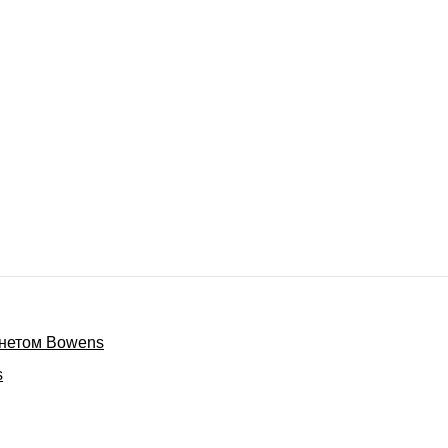
онетом Bowens
s