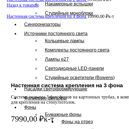
Накамерные вспышки
Назад к товарам
Студийные моноблоки
Настенная система крепления на 4 фона
10990,00
₽
к-т
Синхронизаторы
Источники постоянного света
Кольцевые лампы
Комплекты постоянного света
Лампы e27
Светодиодные LED-панели
Нажмите, чтобы увеличить
Студийные осветители (Bowens)
Настенная система крепления на 3 фона
Насадки светоформирующие
Система подъема 3 фотофонов на картонных трубах, в ко
Фолиевые фильтры
для крепления на стену/потолок.
Фоны
Бумажные фоны
7990,00
₽
к-т
Фоны на отрез