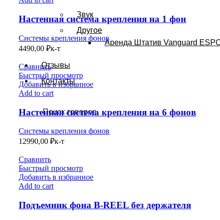
Звук
Настенная система крепления на 1 фон
Другое
Системы крепления фонов
Аренда Штатив Vanguard ESPO
4490,00
₽
к-т
Отзывы
Сравнить
Быстрый просмотр
Контакты
Добавить в избранное
Add to cart
Настенная система крепления на 6 фонов
Системы крепления фонов
12990,00
₽
к-т
Сравнить
Быстрый просмотр
Добавить в избранное
Add to cart
Подъемник фона B-REEL без держателя