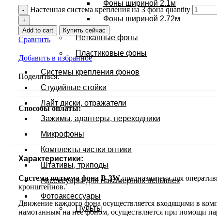
Фоны шириной 2.1м
Настенная система крепления на 3 фона quantity
Фоны шириной 2.72м
Add to cart
Купить сейчас
Нетканные фоны
Сравнить
Пластиковые фоны
Добавить в избранное
Системы крепления фонов
Поделиться:
Студийные стойки
Лайт диски, отражатели
Способы оплаты:
Зажимы, адаптеры, переходники
Микрофоны
Комплекты чистки оптики
Характеристики:
Штативы, триподы
Система подъема фона B-3W
предназначена для оператив
Аксессуары для накамерных вспышек
кронштейнов.
Фотоаксессуары
Движение каждого фона осуществляется входящими в комп
Пульты
намотанным на нее фоном, осуществляется при помощи п