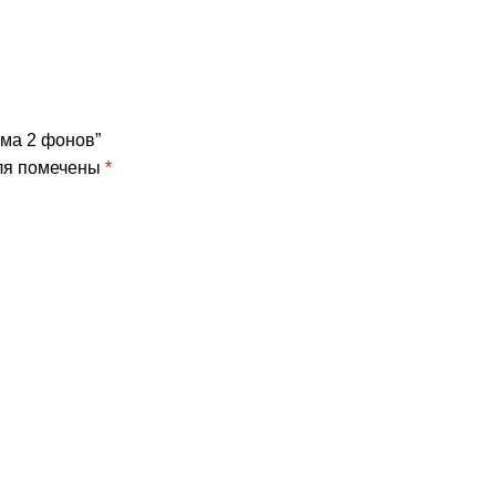
ема 2 фонов”
ля помечены
*