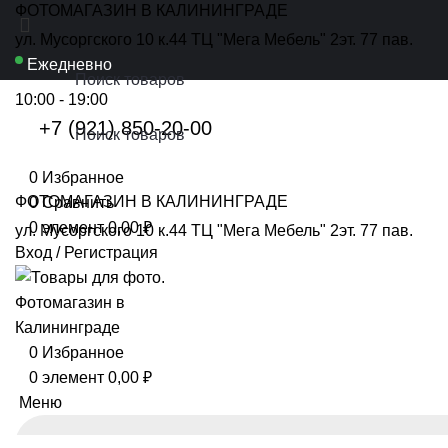
ФОТОМАГАЗИН В КАЛИНИНГРАДЕ
ул. Мусоргского 10 к.44 ТЦ "Мега Мебель" 2эт. 77 пав.
Ежедневно
10:00 - 19:00
+7 (921) 850-20-00
0
Избранное
ФОТОМАГАЗИН В КАЛИНИНГРАДЕ
0
Сравнить
0
элемент
0,00
₽
ул. Мусоргского 10 к.44 ТЦ "Мега Мебель" 2эт. 77 пав.
Вход / Регистрация
0
Избранное
0
элемент
0,00
₽
Меню