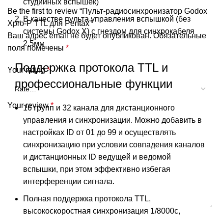
студийных вспышек)
Be the first to review “Пульт-радиосинхронизатор Godox
В качестве пульта управления вспышкой (без
Xpro-P TTL для Pentax”
системы Godox X) с гнездом для синхрокабеля
Ваш адрес email не будет опубликован.
Обязательные
2,5мм
поля помечены
*
Поддержка протокола TTL и
Your rating
*
профессиональные функции
Your review
*
16 групп и 32 канала для дистанционного
управления и синхронизации. Можно добавить в
настройках ID от 01 до 99 и осуществлять
синхронизацию при условии совпадения каналов
и дистанционных ID ведущей и ведомой
вспышки, при этом эффективно избегая
интерференции сигнала.
Полная поддержка протокола TTL,
высокоскоростная синхронизация 1/8000с,