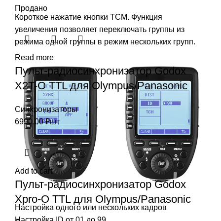
Продано
Короткое нажатие кнопки TCM. Функция
увеличения позволяет переключать группы из
режима одной группы в режим нескольких групп.
Read more
Пульт-радиосинхронизатор Godox
X2T-O TTL для Olympus/Panasonic
Синхронизаторы
6990,00
₽
шт
Add to cart
Пульт-радиосинхронизатор Godox
Xpro-O TTL для Olympus/Panasonic
Настройка одного или нескольких кадров
Настройка ID от 01 до 99.