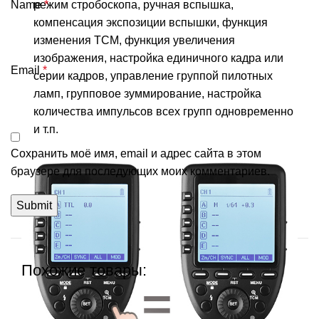
режим стробоскопа, ручная вспышка,
Name
*
компенсация экспозиции вспышки, функция
изменения TCM, функция увеличения
изображения, настройка единичного кадра или
Email
*
серии кадров, управление группой пилотных
ламп, групповое зуммирование, настройка
количества импульсов всех групп одновременно
и т.п.
Сохранить моё имя, email и адрес сайта в этом
браузере для последующих моих комментариев.
Похожие товары: