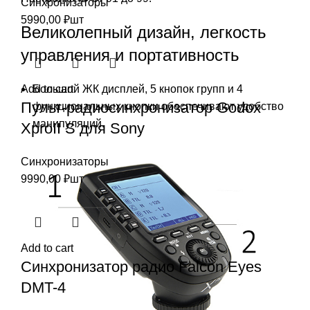
Синхронизаторы
5990,00
₽
шт
Великолепный дизайн, легкость
управления и портативность
Add to cart
Большой ЖК дисплей, 5 кнопок групп и 4
Пульт-радиосинхронизатор Godox
функциональных кнопки обеспечивают удобство
манипуляций.
XproII S для Sony
Синхронизаторы
9990,00
₽
шт
Add to cart
Синхронизатор радио Falcon Eyes
DMT-4