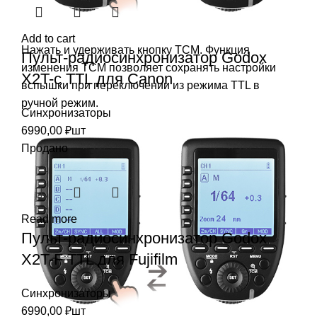
Add to cart
Нажать и удерживать кнопку TCM. Функция
Пульт-радиосинхронизатор Godox
изменения TCM позволяет сохранять настройки
X2T-c TTL для Canon
вспышки при переключении из режима TTL в
ручной режим.
Синхронизаторы
6990,00
₽
шт
Продано
Read more
Пульт-радиосинхронизатор Godox
X2T-F TTL для Fujifilm
Синхронизаторы
6990,00
₽
шт