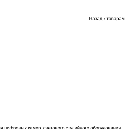
Назад к товарам
для цифровых камер, светового студийного оборудования