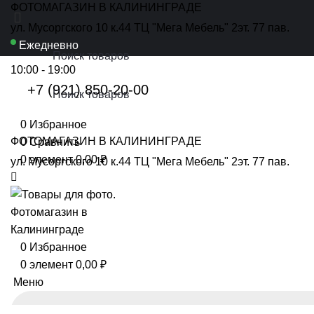
ФОТОМАГАЗИН В КАЛИНИНГРАДЕ
ул. Мусоргского 10 к.44 ТЦ "Мега Мебель" 2эт. 77 пав.
Ежедневно
10:00 - 19:00
+7 (921) 850-20-00
0
Избранное
ФОТОМАГАЗИН В КАЛИНИНГРАДЕ
0
Сравнить
0
элемент
0,00
₽
ул. Мусоргского 10 к.44 ТЦ "Мега Мебель" 2эт. 77 пав.
0
Избранное
0
элемент
0,00
₽
Меню