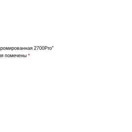
я хромированная 2700Pro”
ля помечены
*