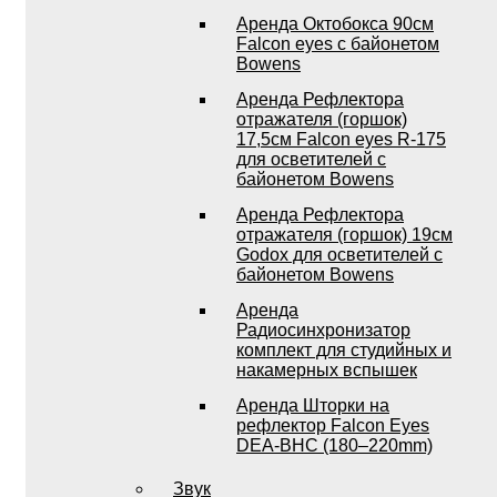
Аренда Октобокса 90см
Falcon eyes с байонетом
Bowens
Аренда Рефлектора
отражателя (горшок)
17,5см Falcon eyes R-175
для осветителей с
байонетом Bowens
Аренда Рефлектора
отражателя (горшок) 19см
Godox для осветителей с
байонетом Bowens
Аренда
Радиосинхронизатор
комплект для студийных и
накамерных вспышек
Аренда Шторки на
рефлектор Falcon Eyes
DEA-BHC (180–220mm)
Звук