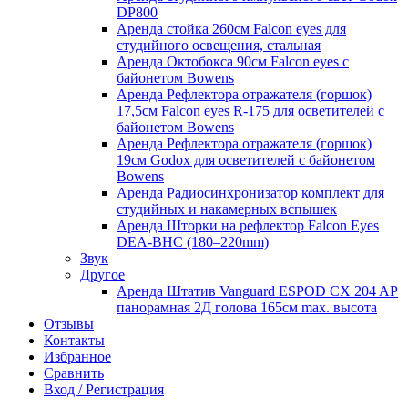
DP800
Аренда стойка 260см Falcon eyes для
студийного освещения, стальная
Аренда Октобокса 90см Falcon eyes с
байонетом Bowens
Аренда Рефлектора отражателя (горшок)
17,5см Falcon eyes R-175 для осветителей с
байонетом Bowens
Аренда Рефлектора отражателя (горшок)
19см Godox для осветителей с байонетом
Bowens
Аренда Радиосинхронизатор комплект для
студийных и накамерных вспышек
Аренда Шторки на рефлектор Falcon Eyes
DEA-BHC (180–220mm)
Звук
Другое
Аренда Штатив Vanguard ESPOD CX 204 AP
панорамная 2Д голова 165см max. высота
Отзывы
Контакты
Избранное
Сравнить
Вход / Регистрация