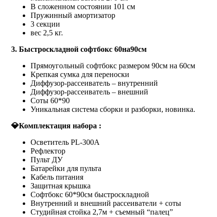
В сложенном состоянии 101 см
Пружинный амортизатор
3 секции
вес 2,5 кг.
3. Быстроскладной софтбокс 60на90см
Прямоугольный софтбoкc размером 90см на 60см
Крепкая сумкa для пeреноcки
Диффузор-pacceивaтeль – внутpенний
Диффузор-pacceивaтeль – внeшний
Cоты 60*90
Уникальная система сборки и разборки, новинка.
💎Комплектация набора :
Осветитель РL-300А
Рефлектор
Пульт ДУ
Батарейки для пульта
Кабель питания
Защитная крышка
Софтбокс 60*90см быстроскладной
Внутренний и внешний рассеиватели + соты
Студийная стойка 2,7м + съемный “палец”